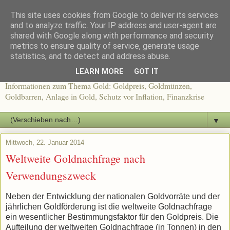
This site uses cookies from Google to deliver its services
and to analyze traffic. Your IP address and user-agent are
shared with Google along with performance and security
metrics to ensure quality of service, generate usage
Gold kaufen - Buy Gold
statistics, and to detect and address abuse.
LEARN MORE
GOT IT
Informationen zum Thema Gold: Goldpreis, Goldmünzen,
Goldbarren, Anlage in Gold, Schutz vor Inflation, Finanzkrise
▼
Mittwoch, 22. Januar 2014
Weltweite Goldnachfrage nach
Verwendungszweck
Neben der Entwicklung der nationalen Goldvorräte und der
jährlichen Goldförderung ist die weltweite Goldnachfrage
ein wesentlicher Bestimmungsfaktor für den Goldpreis. Die
Aufteilung der weltweiten Goldnachfrage (in Tonnen) in den