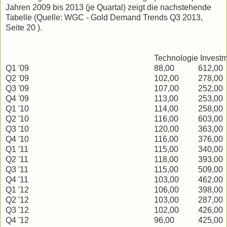
Jahren 2009 bis 2013 (je Quartal) zeigt die nachstehende
Tabelle (Quelle: WGC - Gold Demand Trends Q3 2013,
Seite 20 ).
Technologie
Investm
Q1 '09
88,00
612,00
Q2 '09
102,00
278,00
Q3 '09
107,00
252,00
Q4 '09
113,00
253,00
Q1 '10
114,00
258,00
Q2 '10
116,00
603,00
Q3 '10
120,00
363,00
Q4 '10
116,00
376,00
Q1 '11
115,00
340,00
Q2 '11
118,00
393,00
Q3 '11
115,00
509,00
Q4 '11
103,00
462,00
Q1 '12
106,00
398,00
Q2 '12
103,00
287,00
Q3 '12
102,00
426,00
Q4 '12
96,00
425,00