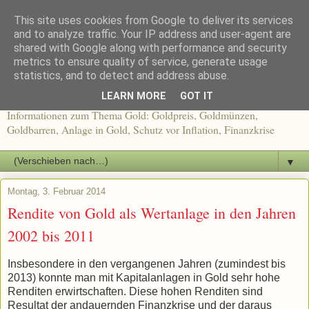
This site uses cookies from Google to deliver its services
and to analyze traffic. Your IP address and user-agent are
shared with Google along with performance and security
metrics to ensure quality of service, generate usage
Gold kaufen - Buy Gold
statistics, and to detect and address abuse.
LEARN MORE
GOT IT
Informationen zum Thema Gold: Goldpreis, Goldmünzen,
Goldbarren, Anlage in Gold, Schutz vor Inflation, Finanzkrise
▼
Montag, 3. Februar 2014
Rendite von Gold als Wertanlage in den Jahren
2002 bis 2011
Insbesondere in den vergangenen Jahren (zumindest bis
2013) konnte man mit Kapitalanlagen in Gold sehr hohe
Renditen erwirtschaften. Diese hohen Renditen sind
Resultat der andauernden Finanzkrise und der daraus