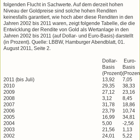
folgenden Flucht in Sachwerte. Auf dem derzeit hohen
Niveau der Goldpreise sind solche hohen Renditen
keinesfalls garantiert, wie hoch aber diese Renditen in den
Jahren 2002 bis 2011 waren, zeigt folgende Tabelle, die die
Entwicklung der Rendite von Gold als Wertanlage in den
Jahren 2002 bis 2011 (auf Dollar- und Euro-Basis) darstellt
(in Prozent). Quelle: LBBW, Hamburger Abendblatt, 01.
August 2011, Seite 2.
Dollar-
Euro-
Basis
Basis
(Prozent)
(Prozen
2011 (bis Juli)
13,92
7,05
2010
29,35
38,33
2009
27,12
23,16
2008
3,12
8,45
2007
31,78
18,86
2006
23,79
10,74
2005
16,99
34,81
2004
5,00
-2,56
2003
21,56
1,13
2002
24,01
5,22