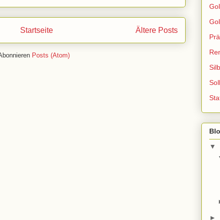
Gol
Gol
Startseite
Ältere Posts
Prä
Ren
Abonnieren
Posts (Atom)
Sil
Sol
Sta
Bl
▼
►