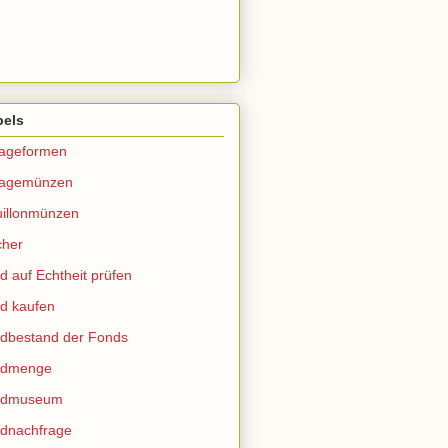
bels
lageformen
lagemünzen
illonmünzen
cher
d auf Echtheit prüfen
d kaufen
dbestand der Fonds
ldmenge
ldmuseum
dnachfrage