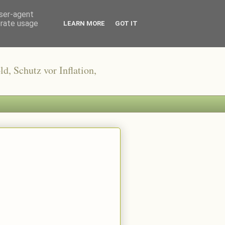
user-agent
erate usage
LEARN MORE
GOT IT
, Schutz vor Inflation,