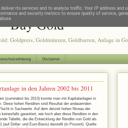
deliver its services and to analyze traffic. Your IP address and 
formance and security metrics to ensure quality of service, gen
 - Buy Gold
abuse.
d: Goldpreis, Goldmünzen, Goldbarren, Anlage in Gold
tenschutzerklärung
Disclaimer
tanlage in den Jahren 2002 bis 2011
en (zumindest bis 2013) konnte man mit Kapitalanlagen in
n. Diese hohen Renditen sind Resultat der andauernden
Flucht in Sachwerte. Auf dem derzeit hohen Niveau der
keinesfalls garantiert, wie hoch aber diese Renditen in den
ende Tabelle, die die Entwicklung der Rendite von Gold als
(auf Dollar- und Euro-Basis) darstellt (in Prozent). Quelle: