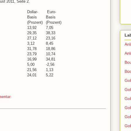
st 2011, Seite 2.
Dollar-
Euro-
Basis
Basis
(Prozent)
(Prozent)
13,92
7,05
29,35
38,33
La
27,12
23,16
3,12
8,45
An
31,78
18,86
An
23,79
10,74
16,99
34,81
Bou
5,00
-2,56
21,56
1,13
Bü
24,01
5,22
Gol
Gol
entar:
Gol
Go
Go
Gol