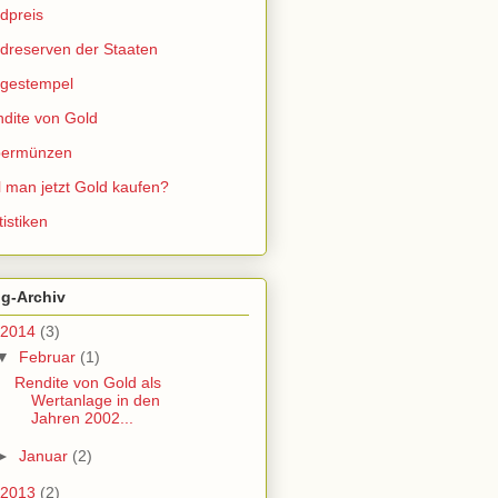
dpreis
dreserven der Staaten
gestempel
dite von Gold
bermünzen
l man jetzt Gold kaufen?
tistiken
og-Archiv
2014
(3)
▼
Februar
(1)
Rendite von Gold als
Wertanlage in den
Jahren 2002...
►
Januar
(2)
2013
(2)