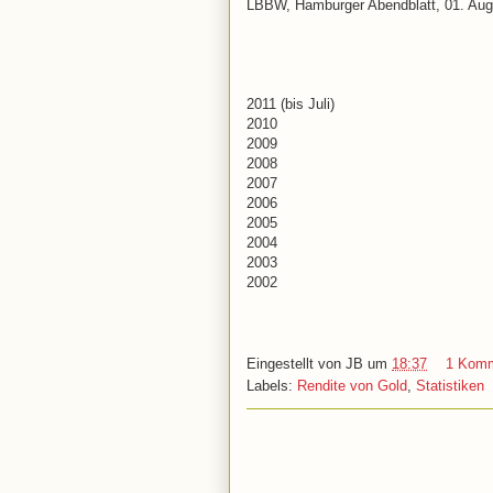
LBBW, Hamburger Abendblatt, 01. Augu
2011 (bis Juli)
2010
2009
2008
2007
2006
2005
2004
2003
2002
Eingestellt von
JB
um
18:37
1 Komm
Labels:
Rendite von Gold
,
Statistiken